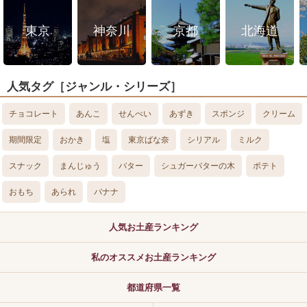
東京
神奈川
京都
北海道
人気タグ［ジャンル・シリーズ］
チョコレート
あんこ
せんべい
あずき
スポンジ
クリーム
期間限定
おかき
塩
東京ばな奈
シリアル
ミルク
スナック
まんじゅう
バター
シュガーバターの木
ポテト
おもち
あられ
バナナ
人気お土産ランキング
私のオススメお土産ランキング
都道府県一覧