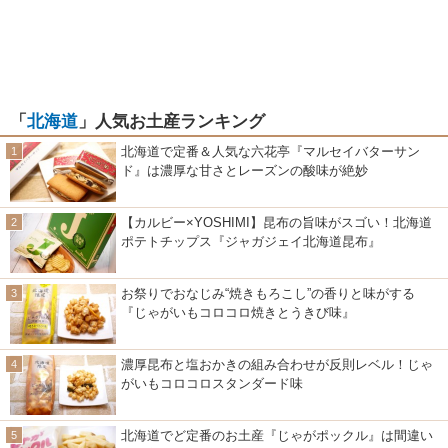
「
北海道
」人気お土産ランキング
北海道で定番＆人気な六花亭『マルセイバターサン
ド』は濃厚な甘さとレーズンの酸味が絶妙
【カルビー×YOSHIMI】昆布の旨味がスゴい！北海道
ポテトチップス『ジャガジェイ北海道昆布』
お祭りでおなじみ“焼きもろこし”の香りと味がする
『じゃがいもコロコロ焼きとうきび味』
濃厚昆布と塩おかきの組み合わせが反則レベル！じゃ
がいもコロコロスタンダード味
北海道でど定番のお土産『じゃがポックル』は間違い