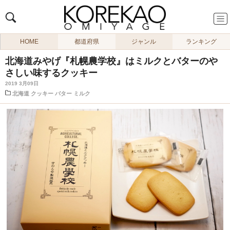
HOME
都道府県
ジャンル
ランキング
北海道みやげ『札幌農学校』はミルクとバターのや
さしい味するクッキー
2019 3月09日
北海道
クッキー
バター
ミルク