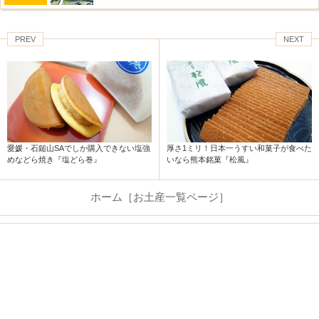
PREV
NEXT
厚さ1ミリ！日本一うすい和菓子が食べた
愛媛・石鎚山SAでしか購入できない塩強
いなら熊本銘菓『松風』
めなどら焼き『塩どら巻』
ホーム［お土産一覧ページ］