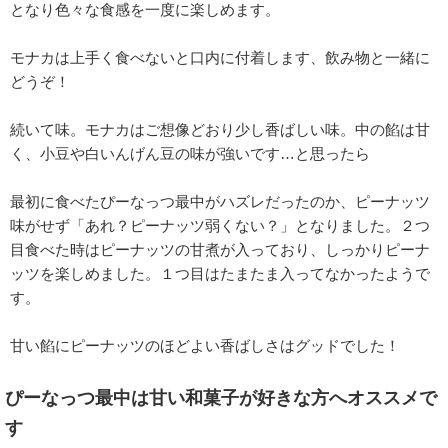
となり色々な食感を一度に楽しめます。
モナカは上手く食べないと口内に付着します、飲み物と一緒に
どうぞ！
続いて味。モナカはご想像どおり少し香ばしい味。中の餡は甘
く、小豆や白いんげん豆の味が強いです…と思ったら
最初に食べたぴーなっつ最中がハズレだったのか、ピーナッツ
味がせず「あれ？ピーナッツ弱くない？」となりました。２つ
目食べた時はピーナッツの甘煮が入っており、しっかりピーナ
ッツを楽しめました。１つ目はたまたま入ってなかったようで
す。
甘い餡にピーナッツのほどよい香ばしさはグッドでした！
ぴーなっつ最中は甘い和菓子が好きな方へオススメで
す