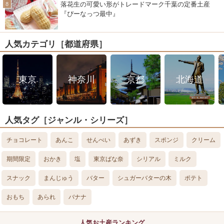
落花生の可愛い形がトレードマーク千葉の定番土産
『ぴーなっつ最中』
人気カテゴリ［都道府県］
東京
神奈川
京都
北海道
人気タグ［ジャンル・シリーズ］
チョコレート
あんこ
せんべい
あずき
スポンジ
クリーム
期間限定
おかき
塩
東京ばな奈
シリアル
ミルク
スナック
まんじゅう
バター
シュガーバターの木
ポテト
おもち
あられ
バナナ
人気お土産ランキング