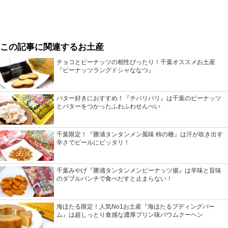
この記事に関連するお土産
チョコとピーナッツの相性ぴったり！千葉オススメお土産
『ピーナッツラングドシャななつ』
バター好きにおすすめ！『チバリバリ』は千葉のピーナッツ
とバターをつかったふわふわせんべい
千葉限定！『勝浦タンタンメン風味 柿の種』は汗が吹き出す
辛さでビールにピッタリ！
千葉みやげ『勝浦タンタンメンピーナッツ揚』は辛味と旨味
のダブルパンチで食べだすと止まらない！
海ほたる限定！人気No1お土産『海ほたるプディングバー
ム』は超しっとり食感な濃厚プリン味バウムクーヘン