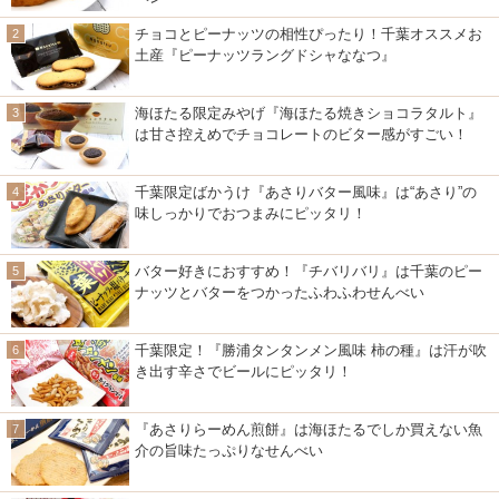
チョコとピーナッツの相性ぴったり！千葉オススメお
土産『ピーナッツラングドシャななつ』
海ほたる限定みやげ『海ほたる焼きショコラタルト』
は甘さ控えめでチョコレートのビター感がすごい！
千葉限定ばかうけ『あさりバター風味』は“あさり”の
味しっかりでおつまみにピッタリ！
バター好きにおすすめ！『チバリバリ』は千葉のピー
ナッツとバターをつかったふわふわせんべい
千葉限定！『勝浦タンタンメン風味 柿の種』は汗が吹
き出す辛さでビールにピッタリ！
『あさりらーめん煎餅』は海ほたるでしか買えない魚
介の旨味たっぷりなせんべい