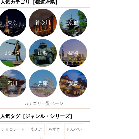
人気カテゴリ［都道府県］
東京
神奈川
京都
北海道
山梨
福岡
石川
兵庫
愛媛
カテゴリ一覧ページ
人気タグ［ジャンル・シリーズ］
チョコレート
あんこ
あずき
せんべい