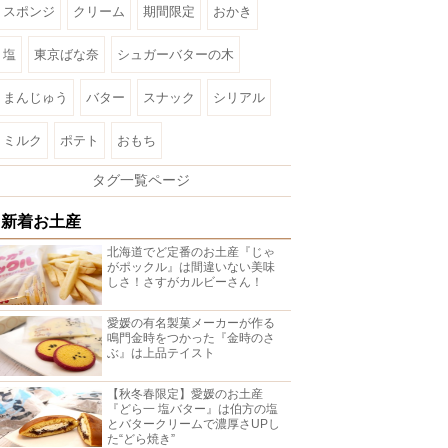
スポンジ
クリーム
期間限定
おかき
塩
東京ばな奈
シュガーバターの木
まんじゅう
バター
スナック
シリアル
ミルク
ポテト
おもち
タグ一覧ページ
新着お土産
北海道でど定番のお土産『じゃ
がポックル』は間違いない美味
しさ！さすがカルビーさん！
愛媛の有名製菓メーカーが作る
鳴門金時をつかった『金時のさ
ぶ』は上品テイスト
【秋冬春限定】愛媛のお土産
『どら一 塩バター』は伯方の塩
とバタークリームで濃厚さUPし
た“どら焼き”