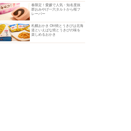
春限定！愛媛で人気・知名度抜
群おみやげ一六タルトから桜フ
レーバー
札幌おかき Oh!焼とうきびは北海
道といえばな焼とうきびの味を
楽しめるおかき