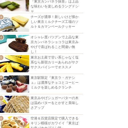
『東京カンパネラ抹茶』は上品
な味わいを楽しめるラングドシ
ャ
チーズが濃厚！新しいけど懐か
しい東京ミルクチーズ工場のソ
ルト＆カマンベールクッキー
オシャレ度バツグンで上品な東
京カンパネラショコラは東京み
やげで喜ばれること間違い無
し！
東京お土産で甘い系じゃなく塩
系なら新宿カリーあられがサク
サクスパイシーでオススメ
東京駅限定『東京ラ・ガナシ
ュ』は濃厚なチョコとコーヒー
ミルクを楽しめるクランチ
東京みやげシュガーバターの木
は温めバターをとかすと美味し
さアップ
空港＆百貨店限定で購入できる
キリン模様がカワイイ『東京ば
な奈バナナプリン味』