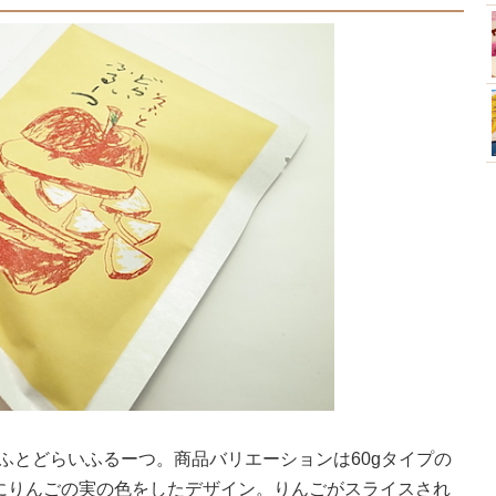
そふとどらいふるーつ。商品バリエーションは60gタイプの
にりんごの実の色をしたデザイン。りんごがスライスされ