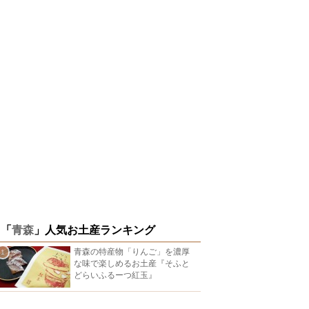
「
青森
」人気お土産ランキング
青森の特産物「りんご」を濃厚
な味で楽しめるお土産『そふと
どらいふるーつ紅玉』