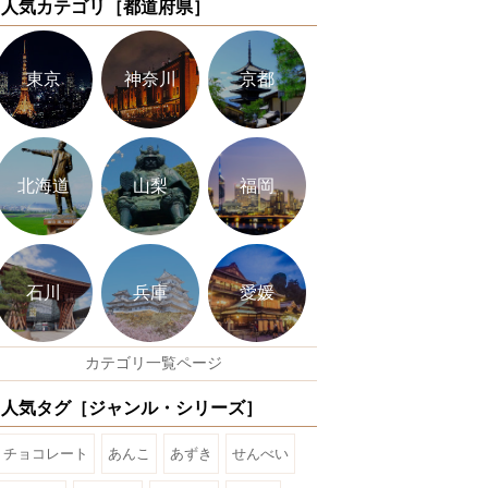
人気カテゴリ［都道府県］
東京
神奈川
京都
北海道
山梨
福岡
石川
兵庫
愛媛
カテゴリ一覧ページ
人気タグ［ジャンル・シリーズ］
チョコレート
あんこ
あずき
せんべい