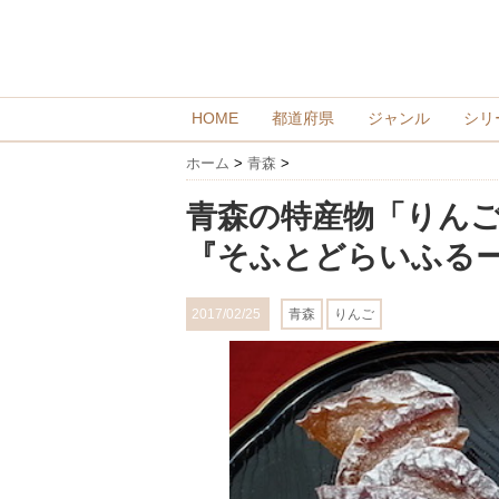
HOME
都道府県
ジャンル
シリ
ホーム
>
青森
>
青森の特産物「りん
『そふとどらいふる
2017/02/25
青森
りんご