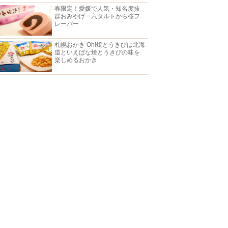
春限定！愛媛で人気・知名度抜
群おみやげ一六タルトから桜フ
レーバー
札幌おかき Oh!焼とうきびは北海
道といえばな焼とうきびの味を
楽しめるおかき