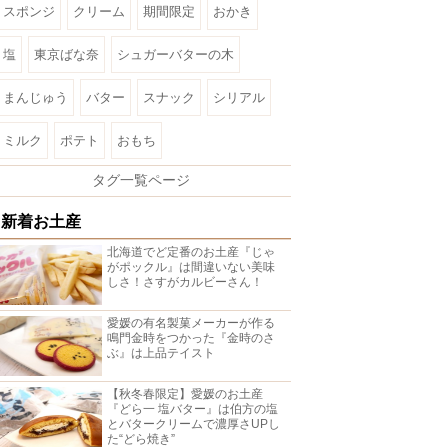
スポンジ
クリーム
期間限定
おかき
塩
東京ばな奈
シュガーバターの木
まんじゅう
バター
スナック
シリアル
ミルク
ポテト
おもち
タグ一覧ページ
新着お土産
北海道でど定番のお土産『じゃ
がポックル』は間違いない美味
しさ！さすがカルビーさん！
愛媛の有名製菓メーカーが作る
鳴門金時をつかった『金時のさ
ぶ』は上品テイスト
【秋冬春限定】愛媛のお土産
『どら一 塩バター』は伯方の塩
とバタークリームで濃厚さUPし
た“どら焼き”