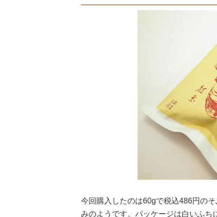
今回購入したのは60gで税込486円の
みのようです。パッケージは白いふち