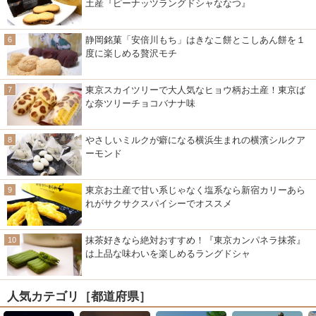
土産『ピーナッツラングドシャななつ』
静岡銘菓「安倍川もち」はきなこ餅とこしあん餅を１
度に楽しめる贅沢モチ
東京スカイツリーで大人気なヒョウ柄お土産！東京ば
な奈ツリーチョコバナナ味
やさしいミルクが癖になる横浜生まれの横濱シルクア
ーモンド
東京お土産で甘い系じゃなく塩系なら新宿カリーあら
れがサクサクスパイシーでオススメ
抹茶好きなら絶対おすすめ！『東京カンパネラ抹茶』
は上品な味わいを楽しめるラングドシャ
人気カテゴリ［都道府県］