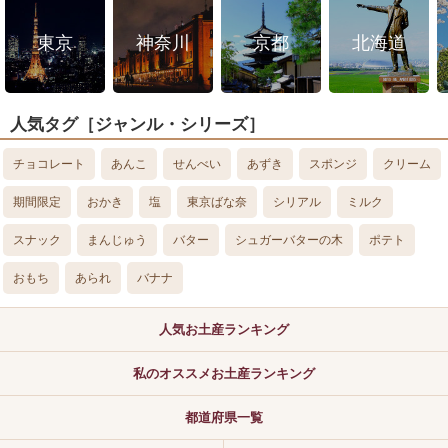
東京
神奈川
京都
北海道
人気タグ［ジャンル・シリーズ］
チョコレート
あんこ
せんべい
あずき
スポンジ
クリーム
期間限定
おかき
塩
東京ばな奈
シリアル
ミルク
スナック
まんじゅう
バター
シュガーバターの木
ポテト
おもち
あられ
バナナ
人気お土産ランキング
私のオススメお土産ランキング
都道府県一覧