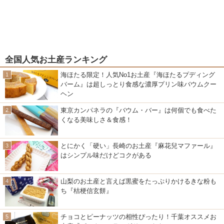
全国人気お土産ランキング
海ほたる限定！人気No1お土産『海ほたるプディング
バーム』は超しっとり食感な濃厚プリン味バウムクー
ヘン
東京カンパネラの『バウム・バー』は何個でも食べた
くなる美味しさ＆食感！
とにかく「硬い」長崎のお土産『麻花兒マファール』
はシンプル味だけどコクがある
山梨のお土産と言えば黒蜜をたっぷりかけるきな粉も
ち『桔梗信玄餅』
チョコとピーナッツの相性ぴったり！千葉オススメお