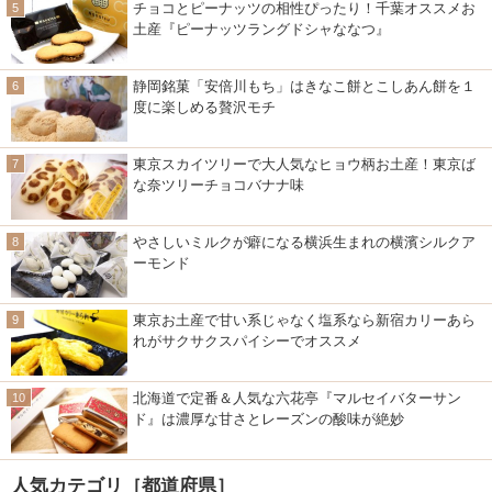
チョコとピーナッツの相性ぴったり！千葉オススメお
土産『ピーナッツラングドシャななつ』
静岡銘菓「安倍川もち」はきなこ餅とこしあん餅を１
度に楽しめる贅沢モチ
東京スカイツリーで大人気なヒョウ柄お土産！東京ば
な奈ツリーチョコバナナ味
やさしいミルクが癖になる横浜生まれの横濱シルクア
ーモンド
東京お土産で甘い系じゃなく塩系なら新宿カリーあら
れがサクサクスパイシーでオススメ
北海道で定番＆人気な六花亭『マルセイバターサン
ド』は濃厚な甘さとレーズンの酸味が絶妙
人気カテゴリ［都道府県］