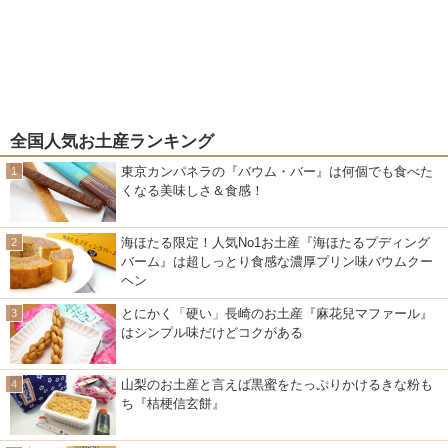
全国人気お土産ランキング
東京カンパネラの『バウム・バー』は何個でも食べた
くなる美味しさ＆食感！
海ほたる限定！人気No1お土産『海ほたるプディング
バーム』は超しっとり食感な濃厚プリン味バウムクー
ヘン
とにかく「硬い」長崎のお土産『麻花兒マファール』
はシンプル味だけどコクがある
山梨のお土産と言えば黒蜜をたっぷりかけるきな粉も
ち『桔梗信玄餅』