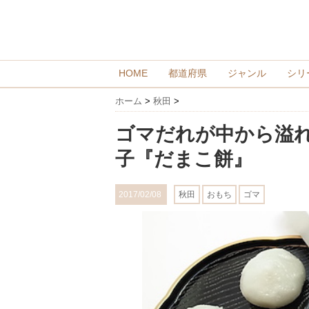
HOME
都道府県
ジャンル
シリ
ホーム
>
秋田
>
ゴマだれが中から溢
子『だまこ餅』
2017/02/08
秋田
おもち
ゴマ