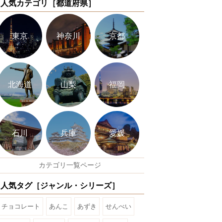
人気カテゴリ［都道府県］
東京
神奈川
京都
北海道
山梨
福岡
石川
兵庫
愛媛
カテゴリ一覧ページ
人気タグ［ジャンル・シリーズ］
チョコレート
あんこ
あずき
せんべい