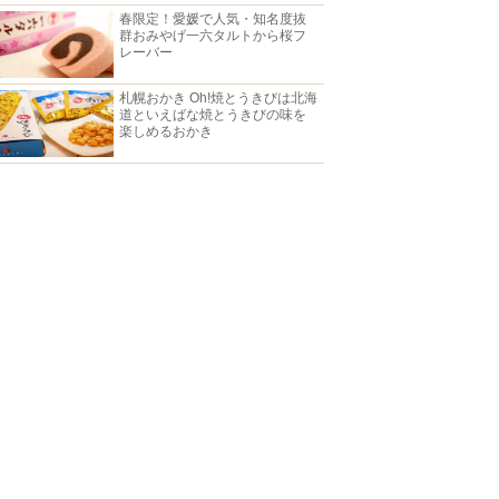
春限定！愛媛で人気・知名度抜
群おみやげ一六タルトから桜フ
レーバー
札幌おかき Oh!焼とうきびは北海
道といえばな焼とうきびの味を
楽しめるおかき