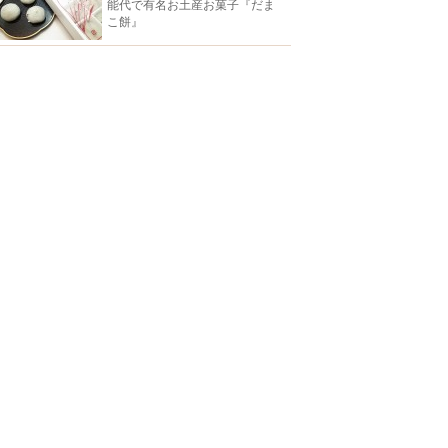
能代で有名お土産お菓子『だま
こ餅』