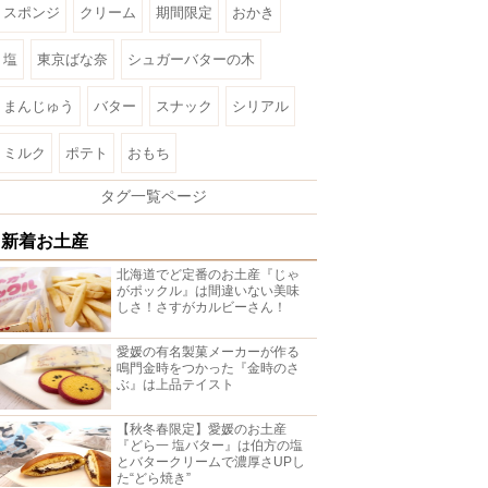
スポンジ
クリーム
期間限定
おかき
塩
東京ばな奈
シュガーバターの木
まんじゅう
バター
スナック
シリアル
ミルク
ポテト
おもち
タグ一覧ページ
新着お土産
北海道でど定番のお土産『じゃ
がポックル』は間違いない美味
しさ！さすがカルビーさん！
愛媛の有名製菓メーカーが作る
鳴門金時をつかった『金時のさ
ぶ』は上品テイスト
【秋冬春限定】愛媛のお土産
『どら一 塩バター』は伯方の塩
とバタークリームで濃厚さUPし
た“どら焼き”