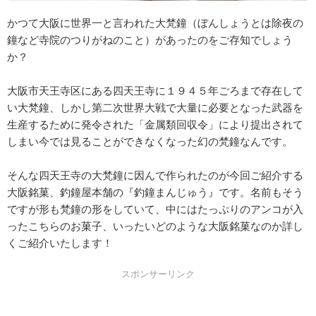
かつて大阪に世界一と言われた大梵鐘（ぼんしょうとは除夜の
鐘など寺院のつりがねのこと）があったのをご存知でしょう
か？
大阪市天王寺区にある四天王寺に１９４５年ごろまで存在して
い大梵鐘、しかし第二次世界大戦で大量に必要となった武器を
生産するために発令された「金属類回収令」により提出されて
しまい今では見ることができなくなった幻の梵鐘なんです。
そんな四天王寺の大梵鐘に因んで作られたのが今回ご紹介する
大阪銘菓、釣鐘屋本舗の『釣鐘まんじゅう』です。名前もそう
ですが形も梵鐘の形をしていて、中にはたっぷりのアンコが入
ったこちらのお菓子、いったいどのような大阪銘菓なのか詳し
くご紹介いたします！
スポンサーリンク