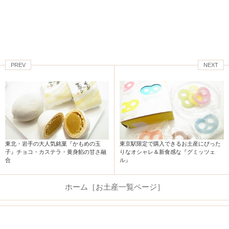
PREV
NEXT
東京駅限定で購入できるお土産にぴった
東北・岩手の大人気銘菓『かもめの玉
りなオシャレ＆新食感な『グミッツェ
子』チョコ・カステラ・黄身餡の甘さ融
ル』
合
ホーム［お土産一覧ページ］