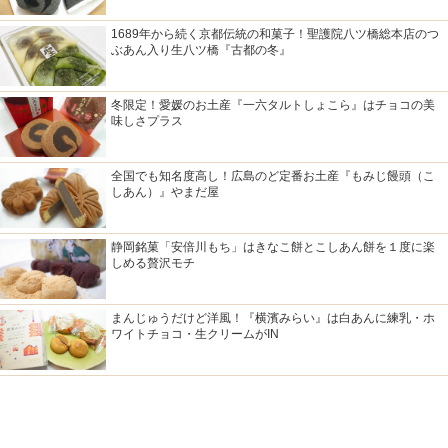
1689年から続く京都伝統の和菓子！聖護院八ツ橋総本店のつ
ぶあん入り生八ツ橋『古都の冬』
冬限定！愛媛のお土産『一六タルトしょこら』はチョコの美
味しさプラス
全国でも知名度高し！広島のど定番お土産『もみじ饅頭（こ
しあん）』やまだ屋
静岡銘菓「安倍川もち」はきなこ餅とこしあん餅を１度に楽
しめる贅沢モチ
まんじゅうだけど洋風！『横濱みらい』は白あんに練乳・ホ
ワイトチョコ・生クリームがIN