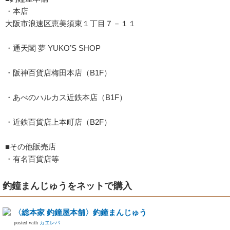
・本店
大阪市浪速区恵美須東１丁目７－１１
・通天閣 夢 YUKO’S SHOP
・阪神百貨店梅田本店（B1F）
・あべのハルカス近鉄本店（B1F）
・近鉄百貨店上本町店（B2F）
■その他販売店
・有名百貨店等
釣鐘まんじゅうをネットで購入
〈総本家 釣鐘屋本舗〉釣鐘まんじゅう
posted with
カエレバ