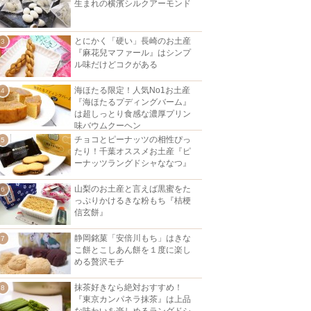
生まれの横濱シルクアーモンド
とにかく「硬い」長崎のお土産
『麻花兒マファール』はシンプ
ル味だけどコクがある
海ほたる限定！人気No1お土産
『海ほたるプディングバーム』
は超しっとり食感な濃厚プリン
味バウムクーヘン
チョコとピーナッツの相性ぴっ
たり！千葉オススメお土産『ピ
ーナッツラングドシャななつ』
山梨のお土産と言えば黒蜜をた
っぷりかけるきな粉もち『桔梗
信玄餅』
静岡銘菓「安倍川もち」はきな
こ餅とこしあん餅を１度に楽し
める贅沢モチ
抹茶好きなら絶対おすすめ！
『東京カンパネラ抹茶』は上品
な味わいを楽しめるラングドシ