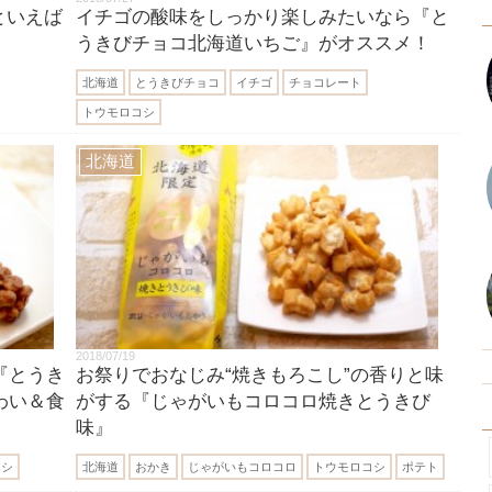
といえば
イチゴの酸味をしっかり楽しみたいなら『と
うきびチョコ北海道いちご』がオススメ！
北海道
とうきびチョコ
イチゴ
チョコレート
トウモロコシ
北海道
2018/07/19
『とうき
お祭りでおなじみ“焼きもろこし”の香りと味
わい＆食
がする『じゃがいもコロコロ焼きとうきび
味』
コシ
北海道
おかき
じゃがいもコロコロ
トウモロコシ
ポテト