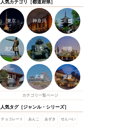
人気カテゴリ［都道府県］
東京
神奈川
京都
北海道
山梨
福岡
石川
兵庫
愛媛
カテゴリ一覧ページ
人気タグ［ジャンル・シリーズ］
チョコレート
あんこ
あずき
せんべい