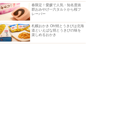
春限定！愛媛で人気・知名度抜
群おみやげ一六タルトから桜フ
レーバー
札幌おかき Oh!焼とうきびは北海
道といえばな焼とうきびの味を
楽しめるおかき