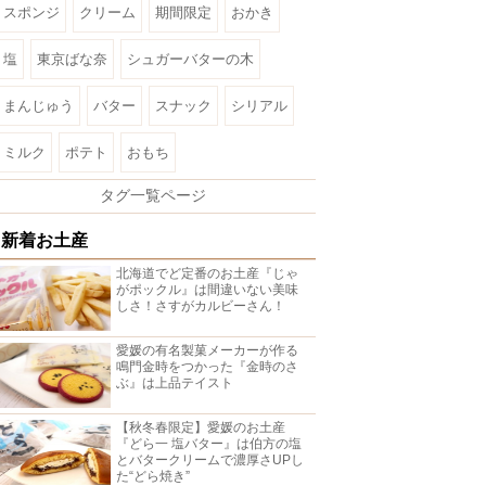
スポンジ
クリーム
期間限定
おかき
塩
東京ばな奈
シュガーバターの木
まんじゅう
バター
スナック
シリアル
ミルク
ポテト
おもち
タグ一覧ページ
新着お土産
北海道でど定番のお土産『じゃ
がポックル』は間違いない美味
しさ！さすがカルビーさん！
愛媛の有名製菓メーカーが作る
鳴門金時をつかった『金時のさ
ぶ』は上品テイスト
【秋冬春限定】愛媛のお土産
『どら一 塩バター』は伯方の塩
とバタークリームで濃厚さUPし
た“どら焼き”