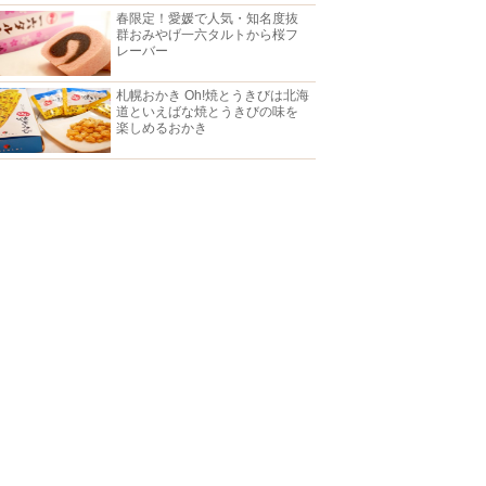
春限定！愛媛で人気・知名度抜
群おみやげ一六タルトから桜フ
レーバー
札幌おかき Oh!焼とうきびは北海
道といえばな焼とうきびの味を
楽しめるおかき