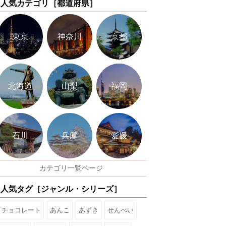
人気カテゴリ［都道府県］
東京
神奈川
京都
北海道
山梨
福岡
石川
兵庫
愛媛
カテゴリ一覧ページ
人気タグ［ジャンル・シリーズ］
チョコレート
あんこ
あずき
せんべい