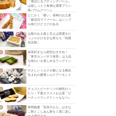
『海ほたるプディングバーム』
は超しっとり食感な濃厚プリン
味バウムクーヘン
とにかく「硬い」長崎のお土産
『麻花兒マファール』はシンプ
ル味だけどコクがある
山梨のお土産と言えば黒蜜をた
っぷりかけるきな粉もち『桔梗
信玄餅』
抹茶好きなら絶対おすすめ！
『東京カンパネラ抹茶』は上品
な味わいを楽しめるラングドシ
ャ
やさしいミルクが癖になる横浜
生まれの横濱シルクアーモンド
チョコとピーナッツの相性ぴっ
たり！千葉オススメお土産『ピ
ーナッツラングドシャななつ』
静岡銘菓「安倍川もち」はきな
こ餅とこしあん餅を１度に楽し
める贅沢モチ