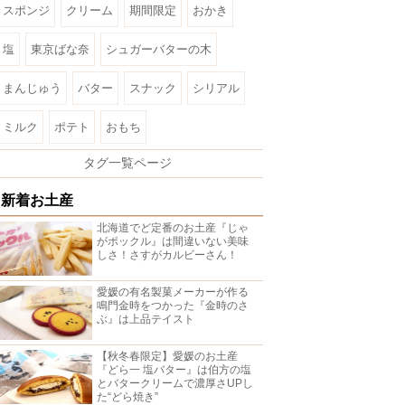
スポンジ
クリーム
期間限定
おかき
塩
東京ばな奈
シュガーバターの木
まんじゅう
バター
スナック
シリアル
ミルク
ポテト
おもち
タグ一覧ページ
新着お土産
北海道でど定番のお土産『じゃ
がポックル』は間違いない美味
しさ！さすがカルビーさん！
愛媛の有名製菓メーカーが作る
鳴門金時をつかった『金時のさ
ぶ』は上品テイスト
【秋冬春限定】愛媛のお土産
『どら一 塩バター』は伯方の塩
とバタークリームで濃厚さUPし
た“どら焼き”