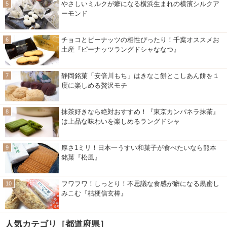
やさしいミルクが癖になる横浜生まれの横濱シルクア
ーモンド
チョコとピーナッツの相性ぴったり！千葉オススメお
土産『ピーナッツラングドシャななつ』
静岡銘菓「安倍川もち」はきなこ餅とこしあん餅を１
度に楽しめる贅沢モチ
抹茶好きなら絶対おすすめ！『東京カンパネラ抹茶』
は上品な味わいを楽しめるラングドシャ
厚さ1ミリ！日本一うすい和菓子が食べたいなら熊本
銘菓『松風』
フワフワ！しっとり！不思議な食感が癖になる黒蜜し
みこむ『桔梗信玄棒』
人気カテゴリ［都道府県］