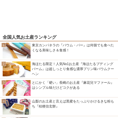
全国人気お土産ランキング
東京カンパネラの『バウム・バー』は何個でも食べた
くなる美味しさ＆食感！
海ほたる限定！人気No1お土産『海ほたるプディング
バーム』は超しっとり食感な濃厚プリン味バウムクー
ヘン
とにかく「硬い」長崎のお土産『麻花兒マファール』
はシンプル味だけどコクがある
山梨のお土産と言えば黒蜜をたっぷりかけるきな粉も
ち『桔梗信玄餅』