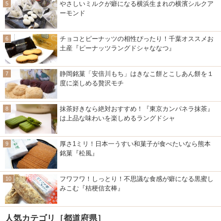
やさしいミルクが癖になる横浜生まれの横濱シルクア
ーモンド
チョコとピーナッツの相性ぴったり！千葉オススメお
土産『ピーナッツラングドシャななつ』
静岡銘菓「安倍川もち」はきなこ餅とこしあん餅を１
度に楽しめる贅沢モチ
抹茶好きなら絶対おすすめ！『東京カンパネラ抹茶』
は上品な味わいを楽しめるラングドシャ
厚さ1ミリ！日本一うすい和菓子が食べたいなら熊本
銘菓『松風』
フワフワ！しっとり！不思議な食感が癖になる黒蜜し
みこむ『桔梗信玄棒』
人気カテゴリ［都道府県］