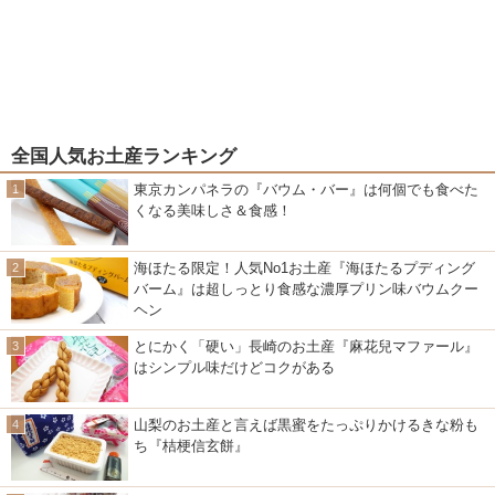
全国人気お土産ランキング
東京カンパネラの『バウム・バー』は何個でも食べた
くなる美味しさ＆食感！
海ほたる限定！人気No1お土産『海ほたるプディング
バーム』は超しっとり食感な濃厚プリン味バウムクー
ヘン
とにかく「硬い」長崎のお土産『麻花兒マファール』
はシンプル味だけどコクがある
山梨のお土産と言えば黒蜜をたっぷりかけるきな粉も
ち『桔梗信玄餅』