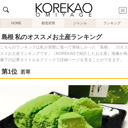
HOME
都道府県
ジャンル
ランキング
島根 私のオススメお土産ランキング
こちらのランキングは私が実際に食べて美味しかった「島根」 のオス
スメお土産ランキングです。（KOREKAOで紹介したお土産）画像か画
像下の記事タイトルをクリックで詳細ページを見ることができます。
若草