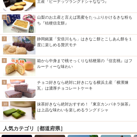
土産『ピーナッツラングドシャななつ』
山梨のお土産と言えば黒蜜をたっぷりかけるきな粉も
ち『桔梗信玄餅』
静岡銘菓「安倍川もち」はきなこ餅とこしあん餅を１
度に楽しめる贅沢モチ
箱から中身まで桃そっくりな桔梗屋の『信玄桃』はフ
ルーティーな味わい
チョコ好きなら絶対に好きになる横浜土産「横濱煉
瓦」は濃厚チョコレートケーキ
抹茶好きなら絶対おすすめ！『東京カンパネラ抹茶』
は上品な味わいを楽しめるラングドシャ
人気カテゴリ［都道府県］