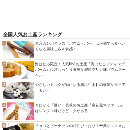
全国人気お土産ランキング
東京カンパネラの『バウム・バー』は何個でも食べた
くなる美味しさ＆食感！
海ほたる限定！人気No1お土産『海ほたるプディング
バーム』は超しっとり食感な濃厚プリン味バウムクー
ヘン
やさしいミルクが癖になる横浜生まれの横濱シルクア
ーモンド
とにかく「硬い」長崎のお土産『麻花兒マファール』
はシンプル味だけどコクがある
チョコとピーナッツの相性ぴったり！千葉オススメお