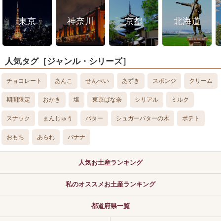
東京
神奈川
京都
北海道
人気タグ［ジャンル・シリーズ］
チョコレート
あんこ
せんべい
あずき
スポンジ
クリーム
期間限定
おかき
塩
東京ばな奈
シリアル
ミルク
スナック
まんじゅう
バター
シュガーバターの木
ポテト
おもち
あられ
バナナ
人気お土産ランキング
私のオススメお土産ランキング
都道府県一覧