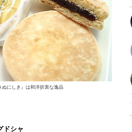
きぬにしき』は和洋折衷な逸品
グドシャ