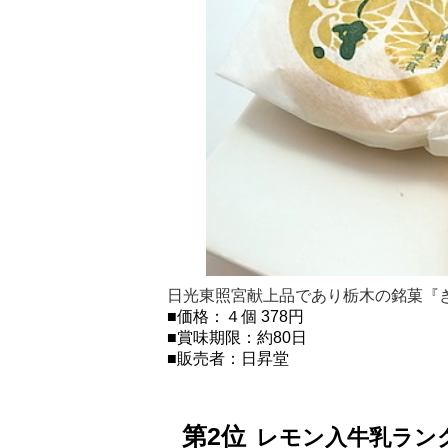
日光東照宮献上品であり栃木の銘菓『
■価格：４個 378円
■賞味期限：約80日
■販売者：日昇堂
レモン入牛乳ラン