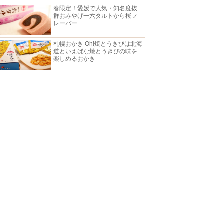
春限定！愛媛で人気・知名度抜
群おみやげ一六タルトから桜フ
レーバー
札幌おかき Oh!焼とうきびは北海
道といえばな焼とうきびの味を
楽しめるおかき