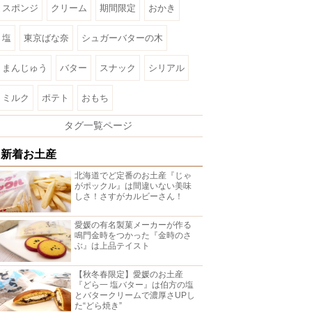
スポンジ
クリーム
期間限定
おかき
塩
東京ばな奈
シュガーバターの木
まんじゅう
バター
スナック
シリアル
ミルク
ポテト
おもち
タグ一覧ページ
新着お土産
北海道でど定番のお土産『じゃ
がポックル』は間違いない美味
しさ！さすがカルビーさん！
愛媛の有名製菓メーカーが作る
鳴門金時をつかった『金時のさ
ぶ』は上品テイスト
【秋冬春限定】愛媛のお土産
『どら一 塩バター』は伯方の塩
とバタークリームで濃厚さUPし
た“どら焼き”