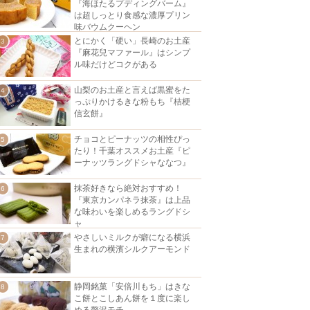
『海ほたるプディングバーム』
は超しっとり食感な濃厚プリン
味バウムクーヘン
とにかく「硬い」長崎のお土産
『麻花兒マファール』はシンプ
ル味だけどコクがある
山梨のお土産と言えば黒蜜をた
っぷりかけるきな粉もち『桔梗
信玄餅』
チョコとピーナッツの相性ぴっ
たり！千葉オススメお土産『ピ
ーナッツラングドシャななつ』
抹茶好きなら絶対おすすめ！
『東京カンパネラ抹茶』は上品
な味わいを楽しめるラングドシ
ャ
やさしいミルクが癖になる横浜
生まれの横濱シルクアーモンド
静岡銘菓「安倍川もち」はきな
こ餅とこしあん餅を１度に楽し
める贅沢モチ