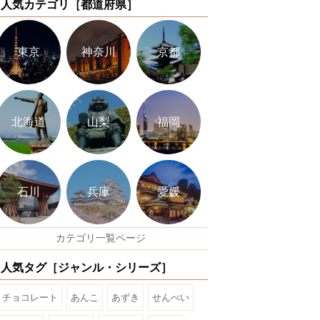
人気カテゴリ［都道府県］
東京
神奈川
京都
北海道
山梨
福岡
石川
兵庫
愛媛
カテゴリ一覧ページ
人気タグ［ジャンル・シリーズ］
チョコレート
あんこ
あずき
せんべい