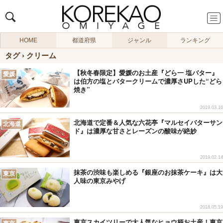
HOME
都道府県
ジャンル
ランキング
タグ › クリーム
【秋冬春限定】愛媛のお土産『どら一 塩バター』
愛媛
は伯方の塩とバタークリームで濃厚さUPした“どら
焼き”
2019.03.16
北海道で定番＆人気な六花亭『マルセイバターサン
北海道
ド』は濃厚な甘さとレーズンの酸味が絶妙
2019.02.14
抹茶の渋味も楽しめる『銀座のお抹茶ケーキ』は大
東京
人味の東京みやげ
2018.05.19
東京スカイツリーで大人気なヒョウ柄お土産！東京