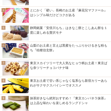
とにかく「硬い」長崎のお土産『麻花兒マファール』
はシンプル味だけどコクがある
静岡銘菓「安倍川もち」はきなこ餅とこしあん餅を１
度に楽しめる贅沢モチ
山梨のお土産と言えば黒蜜をたっぷりかけるきな粉も
ち『桔梗信玄餅』
東京スカイツリーで大人気なヒョウ柄お土産！東京ば
な奈ツリーチョコバナナ味
東京お土産で甘い系じゃなく塩系なら新宿カリーあら
れがサクサクスパイシーでオススメ
抹茶好きなら絶対おすすめ！『東京カンパネラ抹茶』
は上品な味わいを楽しめるラングドシャ