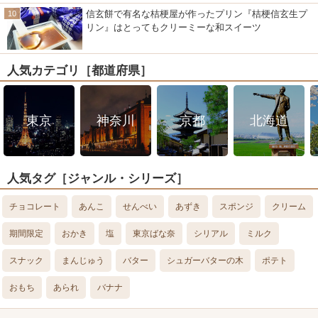
信玄餅で有名な桔梗屋が作ったプリン『桔梗信玄生プ
リン』はとってもクリーミーな和スイーツ
人気カテゴリ［都道府県］
東京
神奈川
京都
北海道
人気タグ［ジャンル・シリーズ］
チョコレート
あんこ
せんべい
あずき
スポンジ
クリーム
期間限定
おかき
塩
東京ばな奈
シリアル
ミルク
スナック
まんじゅう
バター
シュガーバターの木
ポテト
おもち
あられ
バナナ