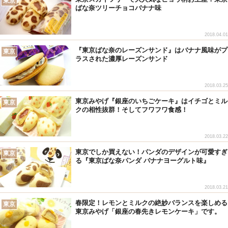
東京
ばな奈ツリーチョコバナナ味
2018.04.01
『東京ばな奈のレーズンサンド』はバナナ風味がプ
東京
ラスされた濃厚レーズンサンド
2018.03.25
東京みやげ『銀座のいちごケーキ』はイチゴとミル
東京
クの相性抜群！そしてフワフワ食感！
2018.03.22
東京でしか買えない！パンダのデザインが可愛すぎ
東京
る『東京ばな奈パンダ バナナヨーグルト味』
2018.03.21
春限定！レモンとミルクの絶妙バランスを楽しめる
東京
東京みやげ「銀座の春先きレモンケーキ」です。